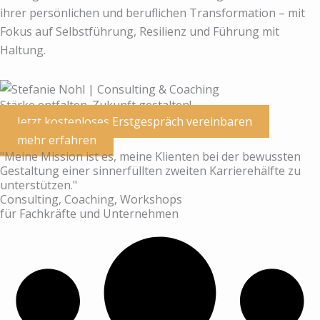
ihrer persönlichen und beruflichen Transformation – mit
Fokus auf Selbstführung, Resilienz und Führung mit
Haltung.
Stärke entfalten. Zukunft gestalten!
Jetzt kostenloses Erstgespräch vereinbaren
mehr erfahren
"Meine Mission ist es, meine Klienten bei der bewussten
Gestaltung einer sinnerfüllten zweiten Karrierehälfte zu
unterstützen."
Consulting, Coaching, Workshops
für Fachkräfte und Unternehmen